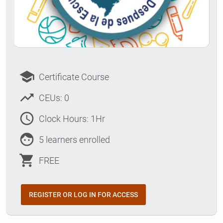
school
Certificate Course
trending_up
CEUs: 0
access_time
Clock Hours: 1Hr
face
5 learners enrolled
shopping_cart
FREE
REGISTER OR LOG IN FOR ACCESS