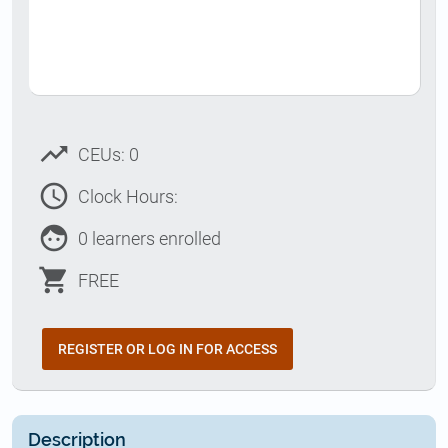
trending_up
CEUs: 0
access_time
Clock Hours:
face
0 learners enrolled
shopping_cart
FREE
REGISTER OR LOG IN FOR ACCESS
Description