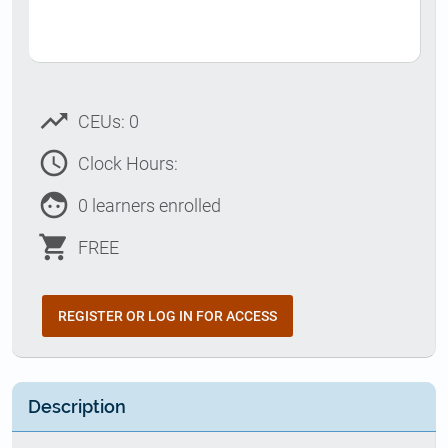
trending_up
CEUs: 0
access_time
Clock Hours:
face
0 learners enrolled
shopping_cart
FREE
REGISTER OR LOG IN FOR ACCESS
Description