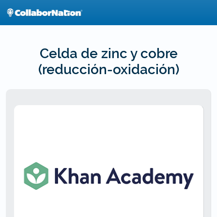
Skip
to
main
content
Celda de zinc y cobre
(reducción-oxidación)